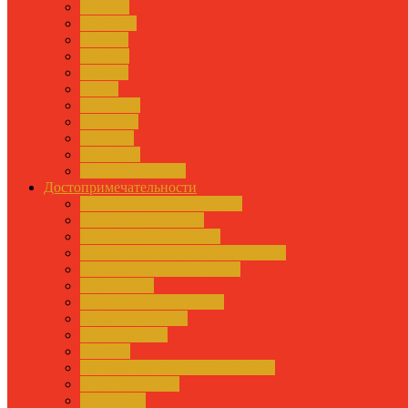
Чунцин
Ханчжоу
Сучжоу
Нанкин
Харбин
Чэнду
Дунгуань
Бэйдайхэ
Чжэцзян
Хуньчунь
Города-призраки
Достопримечательности
Великая Китайская Стена
Терракотовая армия
Площадь Тяньаньмэнь
Национальный парк Чжанцзяцзе
Заповедник панд в Чэнду
Река Янцзы
Тропа смерти Хуашань
Запретный город
Гора Тайшань
Река Ли
Летний императорский дворец
Горы Хуаншань
Храм неба