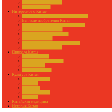
Каменный лес Шилинь
ГЭС Три ущелья
Интересное о Китае
Почему Китай называют Поднебесная
Великие изобретения Китая
Коррупция и смертная казнь в Китае
Уровень жизни в Китае
Лидер Китая Си Цзиньпин
Экономика Китая
Зимняя олимпиада 2022 в Пекине
Китайские автомобили
Природа Китая
Климат в Китае
Моря, реки, озёра Китая
Горы в Китае
Животные Китая
Культура Китая
Религия в Китае
Фэн-шуй
Конфуций
Традиции Китая
Шаолинь
Китайская медицина
История Китая