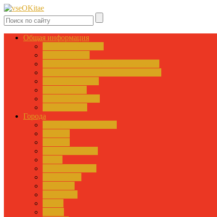
Общая информация
Флаг и герб Китая
Валюта Китая
Государственное устройство Китая
Территориальное устройство Китая
География Китая
Армия Китая
Население Китая
Виза в Китай
Города
Столица Китая Пекин
Гонконг
Шанхай
Остров Хайнань
Тибет
Остров Тайвань
Шэньчжэнь
Гуанчжоу
Тяньцзинь
Сиань
Макао