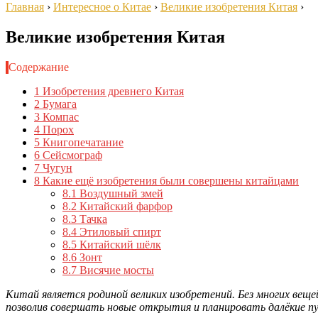
Главная
›
Интересное о Китае
›
Великие изобретения Китая
›
Великие изобретения Китая
Содержание
1
Изобретения древнего Китая
2
Бумага
3
Компас
4
Порох
5
Книгопечатание
6
Сейсмограф
7
Чугун
8
Какие ещё изобретения были совершены китайцами
8.1
Воздушный змей
8.2
Китайский фарфор
8.3
Тачка
8.4
Этиловый спирт
8.5
Китайский шёлк
8.6
Зонт
8.7
Висячие мосты
Китай является родиной великих изобретений. Без многих веще
позволив совершать новые открытия и планировать далёкие п