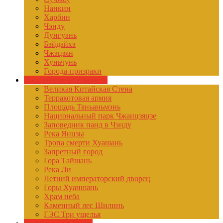
Нанкин
Харбин
Чэнду
Дунгуань
Бэйдайхэ
Чжэцзян
Хуньчунь
Города-призраки
Достопримечательности
Великая Китайская Стена
Терракотовая армия
Площадь Тяньаньмэнь
Национальный парк Чжанцзяцзе
Заповедник панд в Чэнду
Река Янцзы
Тропа смерти Хуашань
Запретный город
Гора Тайшань
Река Ли
Летний императорский дворец
Горы Хуаншань
Храм неба
Каменный лес Шилинь
ГЭС Три ущелья