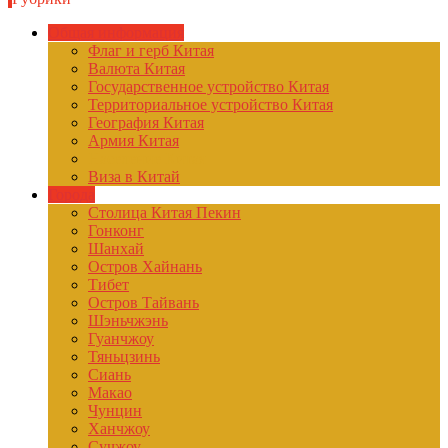
Общая информация
Флаг и герб Китая
Валюта Китая
Государственное устройство Китая
Территориальное устройство Китая
География Китая
Армия Китая
Население Китая
Виза в Китай
Города
Столица Китая Пекин
Гонконг
Шанхай
Остров Хайнань
Тибет
Остров Тайвань
Шэньчжэнь
Гуанчжоу
Тяньцзинь
Сиань
Макао
Чунцин
Ханчжоу
Сучжоу