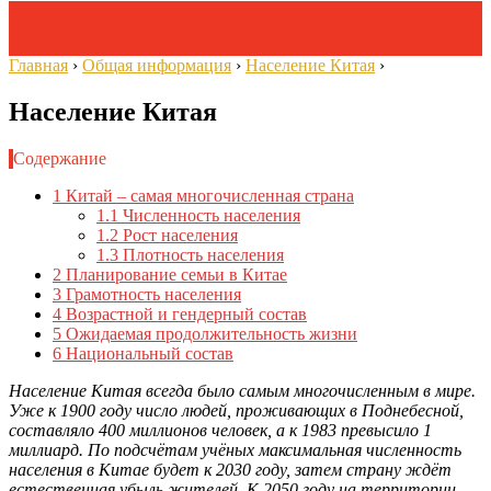
Главная
›
Общая информация
›
Население Китая
›
Население Китая
Содержание
1
Китай – самая многочисленная страна
1.1
Численность населения
1.2
Рост населения
1.3
Плотность населения
2
Планирование семьи в Китае
3
Грамотность населения
4
Возрастной и гендерный состав
5
Ожидаемая продолжительность жизни
6
Национальный состав
Население Китая всегда было самым многочисленным в мире.
Уже к 1900 году число людей, проживающих в Поднебесной,
составляло 400 миллионов человек, а к 1983 превысило 1
миллиард. По подсчётам учёных максимальная численность
населения в Китае будет к 2030 году, затем страну ждёт
естественная убыль жителей. К 2050 году на территории