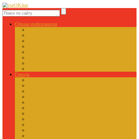
Общая информация
Флаг и герб Китая
Валюта Китая
Государственное устройство Китая
Территориальное устройство Китая
География Китая
Армия Китая
Население Китая
Виза в Китай
Города
Столица Китая Пекин
Гонконг
Шанхай
Остров Хайнань
Тибет
Остров Тайвань
Шэньчжэнь
Гуанчжоу
Тяньцзинь
Сиань
Макао