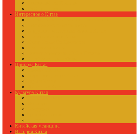
Каменный лес Шилинь
ГЭС Три ущелья
Интересное о Китае
Почему Китай называют Поднебесная
Великие изобретения Китая
Коррупция и смертная казнь в Китае
Уровень жизни в Китае
Лидер Китая Си Цзиньпин
Экономика Китая
Зимняя олимпиада 2022 в Пекине
Китайские автомобили
Природа Китая
Климат в Китае
Моря, реки, озёра Китая
Горы в Китае
Животные Китая
Культура Китая
Религия в Китае
Фэн-шуй
Конфуций
Традиции Китая
Шаолинь
Китайская медицина
История Китая