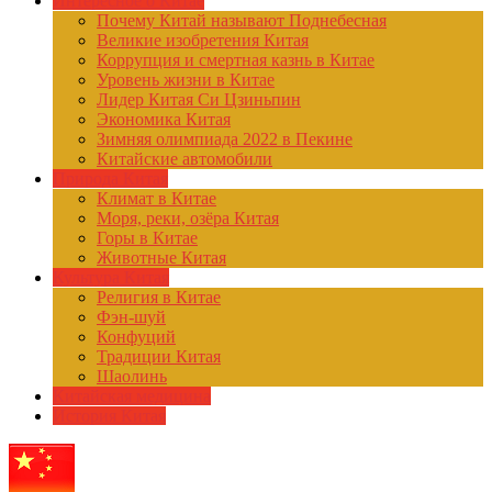
Интересное о Китае
Почему Китай называют Поднебесная
Великие изобретения Китая
Коррупция и смертная казнь в Китае
Уровень жизни в Китае
Лидер Китая Си Цзиньпин
Экономика Китая
Зимняя олимпиада 2022 в Пекине
Китайские автомобили
Природа Китая
Климат в Китае
Моря, реки, озёра Китая
Горы в Китае
Животные Китая
Культура Китая
Религия в Китае
Фэн-шуй
Конфуций
Традиции Китая
Шаолинь
Китайская медицина
История Китая