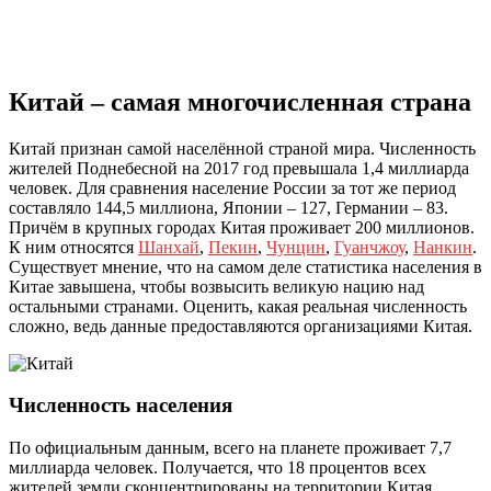
Китай – самая многочисленная страна
Китай признан самой населённой страной мира. Численность
жителей Поднебесной на 2017 год превышала 1,4 миллиарда
человек. Для сравнения население России за тот же период
составляло 144,5 миллиона, Японии – 127, Германии – 83.
Причём в крупных городах Китая проживает 200 миллионов.
К ним относятся
Шанхай
,
Пекин
,
Чунцин
,
Гуанчжоу
,
Нанкин
.
Существует мнение, что на самом деле статистика населения в
Китае завышена, чтобы возвысить великую нацию над
остальными странами. Оценить, какая реальная численность
сложно, ведь данные предоставляются организациями Китая.
Численность населения
По официальным данным, всего на планете проживает 7,7
миллиарда человек. Получается, что 18 процентов всех
жителей земли сконцентрированы на территории Китая.