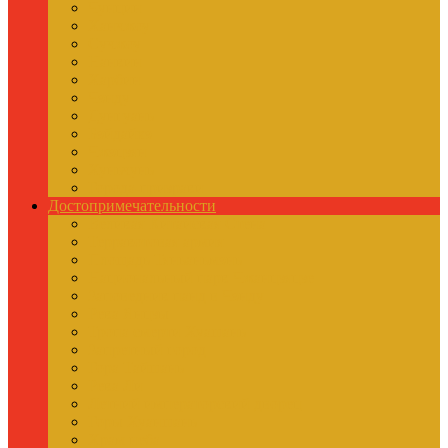
Чунцин
Ханчжоу
Сучжоу
Нанкин
Харбин
Чэнду
Дунгуань
Бэйдайхэ
Чжэцзян
Хуньчунь
Города-призраки
Достопримечательности
Великая Китайская Стена
Терракотовая армия
Площадь Тяньаньмэнь
Национальный парк Чжанцзяцзе
Заповедник панд в Чэнду
Река Янцзы
Тропа смерти Хуашань
Запретный город
Гора Тайшань
Река Ли
Летний императорский дворец
Горы Хуаншань
Храм неба