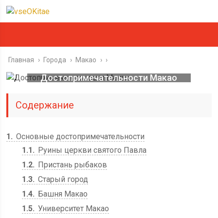
Главная
›
Города
›
Макао
›
Достопримечательности Макао
Содержание
1
Основные достопримечательности
1.1
Руины церкви святого Павла
1.2
Пристань рыбаков
1.3
Старый город
1.4
Башня Макао
1.5
Университет Макао